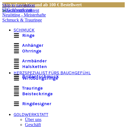
Kostenloser Versand ab 100 € Bestellwert
Skip to navigation
Skip to main content
SCHMUCK
Ringe
Anhänger
Ohrringe
Armbänder
Halsketten
HERZSPEZIALIST FÜRS BAUCHGEFÜHL
Brillantschmuck
Verlobungsringe
Trauringe
Beisteckringe
Ringdesigner
GOLDWERKSTATT
Über uns
Geschäft