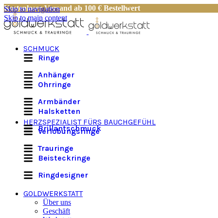
Kostenloser Versand ab 100 € Bestellwert
Skip to navigation
Skip to main content
SCHMUCK
Ringe
Anhänger
Ohrringe
Armbänder
Halsketten
HERZSPEZIALIST FÜRS BAUCHGEFÜHL
Brillantschmuck
Verlobungsringe
Trauringe
Beisteckringe
Ringdesigner
GOLDWERKSTATT
Über uns
Geschäft