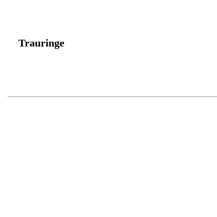
Alle Produkte entdecken
Trauringe
Alle Produkte entdecken