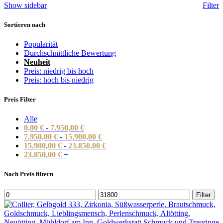
Show sidebar
Filter
s
Sortieren nach
Popularität
Durchschnittliche Bewertung
Neuheit
Preis: niedrig bis hoch
Preis: hoch bis niedrig
Preis Filter
Alle
0,00
€
-
7.950,00
€
7.950,00
€
-
15.900,00
€
15.900,00
€
-
23.850,00
€
23.850,00
€
+
Nach Preis filtern
Min.
Max.
Filter
Preis
Preis