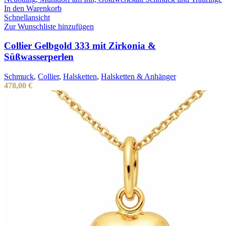
In den Warenkorb
Schnellansicht
Zur Wunschliste hinzufügen
Collier Gelbgold 333 mit Zirkonia &
Süßwasserperlen
Schmuck
,
Collier
,
Halsketten
,
Halsketten & Anhänger
478,00
€