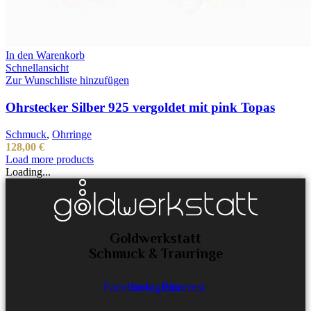
In den Warenkorb
Schnellansicht
Zur Wunschliste hinzufügen
Ohrstecker Silber 925 vergoldet mit pink Topas
Schmuck
,
Ohrringe
128,00
€
Load more products
Loading...
Goldwerkstatt
Schmuck & Trauringe
Facebook
Instagram
Pinterest