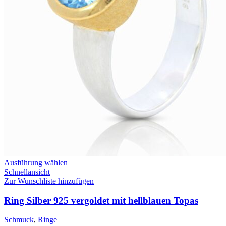
Dieses
Ausführung wählen
Produkt
Schnellansicht
weist
Zur Wunschliste hinzufügen
mehrere
Varianten
Ring Silber 925 vergoldet mit hellblauen Topas
auf.
Die
Schmuck
,
Ringe
Optionen