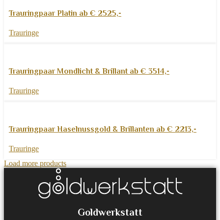
Weiterlesen
Schnellansicht
Trauringpaar Platin ab € 2525,-
Zur Wunschliste hinzufügen
Trauringe
Weiterlesen
Schnellansicht
Trauringpaar Mondlicht & Brillant ab € 3514,-
Zur Wunschliste hinzufügen
Trauringe
Weiterlesen
Schnellansicht
Trauringpaar Haselnussgold & Brillanten ab € 2213,-
Zur Wunschliste hinzufügen
Trauringe
Load more products
Goldwerkstatt