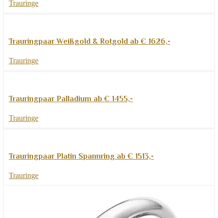
Trauringe
Weiterlesen
Schnellansicht
Trauringpaar Weißgold & Rotgold ab € 1626,-
Zur Wunschliste hinzufügen
Trauringe
Weiterlesen
Schnellansicht
Trauringpaar Palladium ab € 1455,-
Zur Wunschliste hinzufügen
Trauringe
Weiterlesen
Schnellansicht
Trauringpaar Platin Spannring ab € 1513,-
Zur Wunschliste hinzufügen
Trauringe