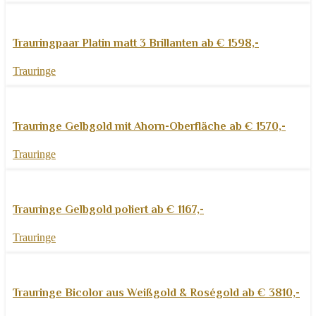
Weiterlesen
Schnellansicht
Trauringpaar Platin matt 3 Brillanten ab € 1598,-
Zur Wunschliste hinzufügen
Trauringe
Weiterlesen
Schnellansicht
Trauringe Gelbgold mit Ahorn-Oberfläche ab € 1570,-
Zur Wunschliste hinzufügen
Trauringe
Weiterlesen
Schnellansicht
Trauringe Gelbgold poliert ab € 1167,-
Zur Wunschliste hinzufügen
Trauringe
Weiterlesen
Schnellansicht
Trauringe Bicolor aus Weißgold & Roségold ab € 3810,-
Zur Wunschliste hinzufügen