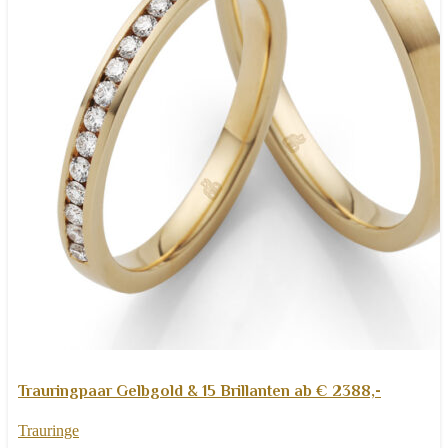
Weiterlesen
Schnellansicht
Trauringpaar Gelbgold & 15 Brillanten ab € 2388,-
Zur Wunschliste hinzufügen
Trauringe