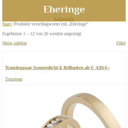
Eheringe
Kategorien
Start
/
Produkte verschlagwortet mit „Eheringe“
Nach
Ergebnisse 1 – 12 von 26 werden angezeigt
Aktualität
Show sidebar
Filter
sortiert
Weiterlesen
Schnellansicht
Trauringpaar Sonnenlicht & Brillanten ab € 4264,-
Zur Wunschliste hinzufügen
Trauringe