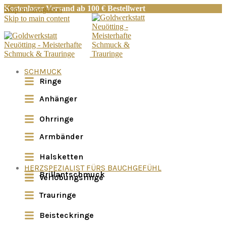
Kostenloser Versand ab 100 € Bestellwert
Skip to navigation
Skip to main content
SCHMUCK
Ringe
Anhänger
Ohrringe
Armbänder
Halsketten
HERZSPEZIALIST FÜRS BAUCHGEFÜHL
Brillantschmuck
Verlobungsringe
Trauringe
Beisteckringe