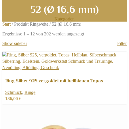
52 (Ø 16,6 mm)
Kategorien
Start
/
Produkt Ringweite
/
52 (Ø 16,6 mm)
Nach
Ergebnisse 1 – 12 von 202 werden angezeigt
Aktualität
Show sidebar
Filter
sortiert
Dieses
Ausführung wählen
Produkt
Schnellansicht
Ring Silber 925 vergoldet mit hellblauen Topas
weist
Zur Wunschliste hinzufügen
Schmuck
,
Ringe
mehrere
186,00
€
Varianten
auf.
Die
Optionen
können