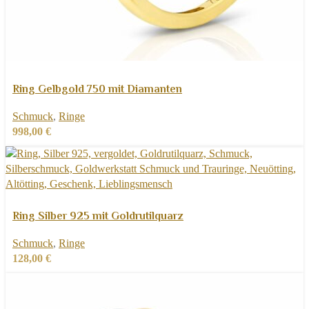
Dieses
Ausführung wählen
Produkt
Schnellansicht
Ring Gelbgold 750 mit Diamanten
weist
Zur Wunschliste hinzufügen
Schmuck
,
Ringe
mehrere
998,00
€
Varianten
auf.
Die
Optionen
können
Dieses
Ausführung wählen
auf
Produkt
Schnellansicht
Ring Silber 925 mit Goldrutilquarz
der
weist
Zur Wunschliste hinzufügen
Produktseite
Schmuck
,
Ringe
mehrere
gewählt
128,00
€
Varianten
werden
auf.
Die
Optionen