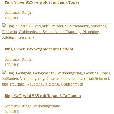
Produkt
Schnellansicht
Ring Silber 925 vergoldet mit pink Topas
weist
Zur Wunschliste hinzufügen
Schmuck
,
Ringe
mehrere
196,00
€
Varianten
auf.
Die
Optionen
können
Dieses
Ausführung wählen
auf
Produkt
Schnellansicht
Ring Silber 925 vergoldet mit Peridot
der
weist
Zur Wunschliste hinzufügen
Produktseite
Schmuck
,
Ringe
mehrere
gewählt
198,00
€
Varianten
werden
auf.
Die
Optionen
können
Dieses
Ausführung wählen
auf
Produkt
Schnellansicht
Ring Gelbgold 585 mit Topas & Brillanten
der
weist
Zur Wunschliste hinzufügen
Produktseite
Schmuck
,
Ringe
,
Verlobungsringe
mehrere
gewählt
624,00
€
Varianten