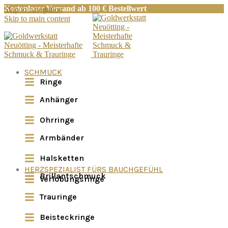
Kostenloser Versand ab 100 € Bestellwert
Skip to navigation
Skip to main content
SCHMUCK
Ringe
Anhänger
Ohrringe
Armbänder
Halsketten
HERZSPEZIALIST FÜRS BAUCHGEFÜHL
Brillantschmuck
Verlobungsringe
Trauringe
Beisteckringe