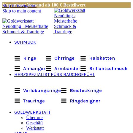
Kostenloser Versand ab 100 € Bestellwert
Skip to navigation
Skip to main content
SCHMUCK
Ringe
Ohrringe
Halsketten
Anhänger
Armbänder
Brillantschmuck
HERZSPEZIALIST FÜRS BAUCHGEFÜHL
Verlobungsringe
Beisteckringe
Trauringe
Ringdesigner
GOLDWERKSTATT
Über uns
Geschäft
Werkstatt