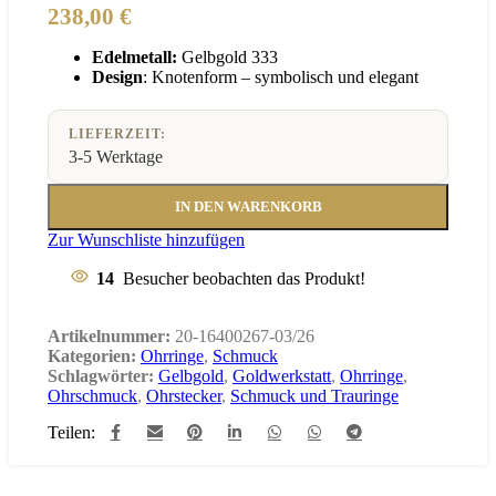
238,00
€
Edelmetall:
Gelbgold 333
Design
: Knotenform – symbolisch und elegant
LIEFERZEIT:
3-5 Werktage
IN DEN WARENKORB
Zur Wunschliste hinzufügen
14
Besucher beobachten das Produkt!
Artikelnummer:
20-16400267-03/26
Kategorien:
Ohrringe
,
Schmuck
Schlagwörter:
Gelbgold
,
Goldwerkstatt
,
Ohrringe
,
Ohrschmuck
,
Ohrstecker
,
Schmuck und Trauringe
Teilen: