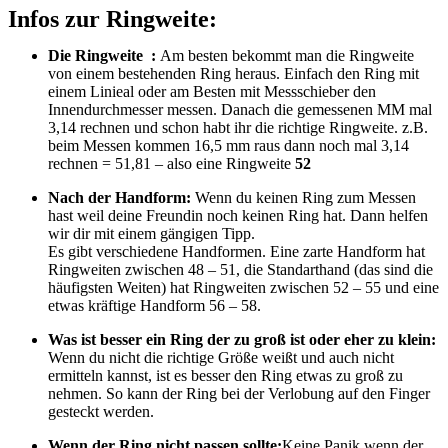
Infos zur Ringweite:
Die Ringweite :
Am besten bekommt man die Ringweite
von einem bestehenden Ring heraus. Einfach den Ring mit
einem Linieal oder am Besten mit Messschieber den
Innendurchmesser messen. Danach die gemessenen MM mal
3,14 rechnen und schon habt ihr die richtige Ringweite. z.B.
beim Messen kommen 16,5 mm raus dann noch mal 3,14
rechnen = 51,81 – also eine Ringweite
52
Nach der Handform:
Wenn du keinen Ring zum Messen
hast weil deine Freundin noch keinen Ring hat. Dann helfen
wir dir mit einem gängigen Tipp.
Es gibt verschiedene Handformen. Eine zarte Handform hat
Ringweiten zwischen 48 – 51, die Standarthand (das sind die
häufigsten Weiten) hat Ringweiten zwischen 52 – 55 und eine
etwas kräftige Handform 56 – 58.
Was ist besser ein Ring der zu groß ist oder eher zu klein:
Wenn du nicht die richtige Größe weißt und auch nicht
ermitteln kannst, ist es besser den Ring etwas zu groß zu
nehmen. So kann der Ring bei der Verlobung auf den Finger
gesteckt werden.
Wenn der Ring nicht passen sollte:
Keine Panik wenn der