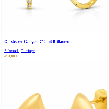
In den Warenkorb
Schnellansicht
Ohrstecker Gelbgold 750 mit Brillanten
Zur Wunschliste hinzufügen
Schmuck
,
Ohrringe
498,00
€