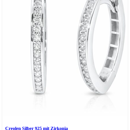
In den Warenkorb
Schnellansicht
Creolen Silber 925 mit Zirkonia