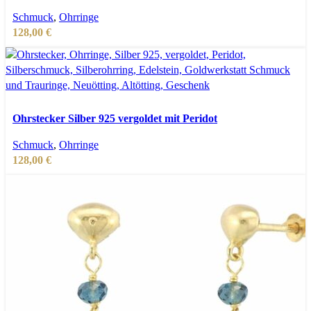
Zur Wunschliste hinzufügen
Schmuck
,
Ohrringe
128,00
€
In den Warenkorb
Schnellansicht
Ohrstecker Silber 925 vergoldet mit Peridot
Zur Wunschliste hinzufügen
Schmuck
,
Ohrringe
128,00
€