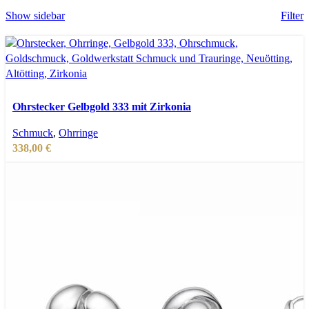
Aktualität
Show sidebar
Filter
sortiert
In den Warenkorb
Schnellansicht
Ohrstecker Gelbgold 333 mit Zirkonia
Zur Wunschliste hinzufügen
Schmuck
,
Ohrringe
338,00
€