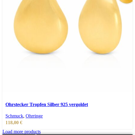
In den Warenkorb
Schnellansicht
Ohrstecker Tropfen Silber 925 vergoldet
Zur Wunschliste hinzufügen
Schmuck
,
Ohrringe
118,00
€
Load more products