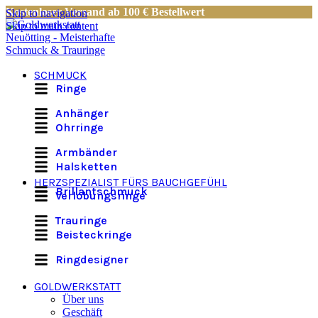
Kostenloser Versand ab 100 € Bestellwert
Skip to navigation
Skip to main content
SCHMUCK
Ringe
Anhänger
Ohrringe
Armbänder
Halsketten
HERZSPEZIALIST FÜRS BAUCHGEFÜHL
Brillantschmuck
Verlobungsringe
Trauringe
Beisteckringe
Ringdesigner
GOLDWERKSTATT
Über uns
Geschäft