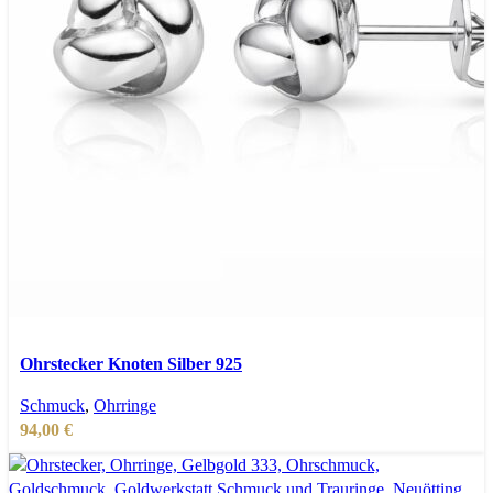
In den Warenkorb
Schnellansicht
Ohrstecker Knoten Silber 925
Zur Wunschliste hinzufügen
Schmuck
,
Ohrringe
94,00
€