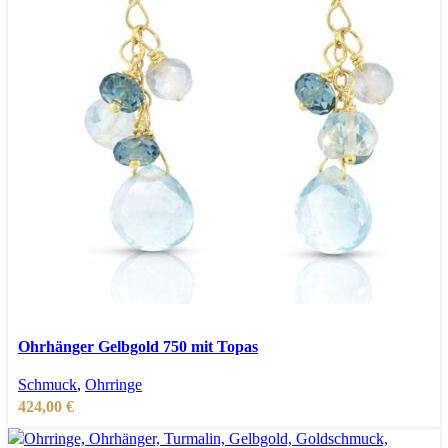
In den Warenkorb
Schnellansicht
Ohrhänger Gelbgold 750 mit Topas
Zur Wunschliste hinzufügen
Schmuck
,
Ohrringe
424,00
€