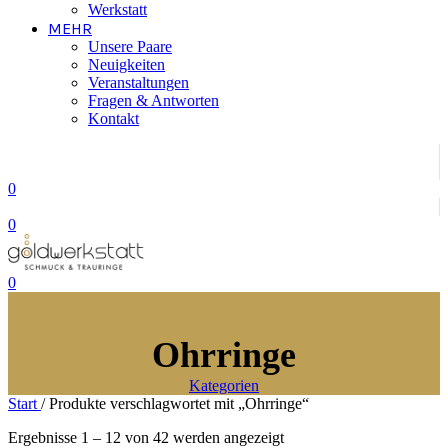
Werkstatt
MEHR
Unsere Paare
Neuigkeiten
Veranstaltungen
Fragen & Antworten
Kontakt
0
0
0
Ohrringe
Kategorien
Start
/
Produkte verschlagwortet mit „Ohrringe“
Nach
Ergebnisse 1 – 12 von 42 werden angezeigt