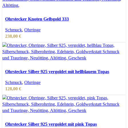
In den Warenkorb
Schnellansicht
Ohrstecker Knoten Gelbgold 333
Zur Wunschliste hinzufügen
Schmuck
,
Ohrringe
238,00
€
In den Warenkorb
Schnellansicht
Ohrstecker Silber 925 vergoldet mit hellblauem Topas
Zur Wunschliste hinzufügen
Schmuck
,
Ohrringe
128,00
€
In den Warenkorb
Schnellansicht
Ohrstecker Silber 925 vergoldet mit pink Topas