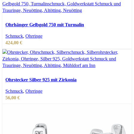
In den Warenkorb
Schnellansicht
Ohrhänger Gelbgold 750 mit Turmalin
Zur Wunschliste hinzufügen
Schmuck
,
Ohrringe
424,00
€
In den Warenkorb
Schnellansicht
Ohrstecker Silber 925 mit Zirkonia
Zur Wunschliste hinzufügen
Schmuck
,
Ohrringe
56,00
€