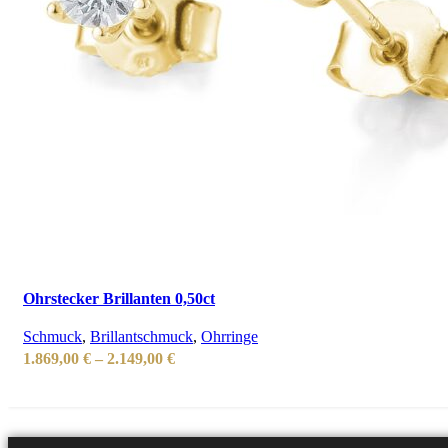
Ohrstecker Brillanten 0,50ct
Schmuck
,
Brillantschmuck
,
Ohrringe
Preisspanne:
1.869,00
€
–
2.149,00
€
1.869,00 €
bis
2.149,00 €