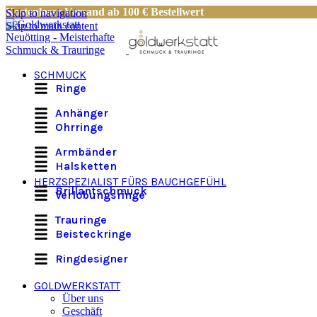
Kostenloser Versand ab 100 € Bestellwert
Skip to navigation
Skip to main content
SCHMUCK
Ringe
Anhänger
Ohrringe
Armbänder
Halsketten
HERZSPEZIALIST FÜRS BAUCHGEFÜHL
Brillantschmuck
Verlobungsringe
Trauringe
Beisteckringe
Ringdesigner
GOLDWERKSTATT
Über uns
Geschäft