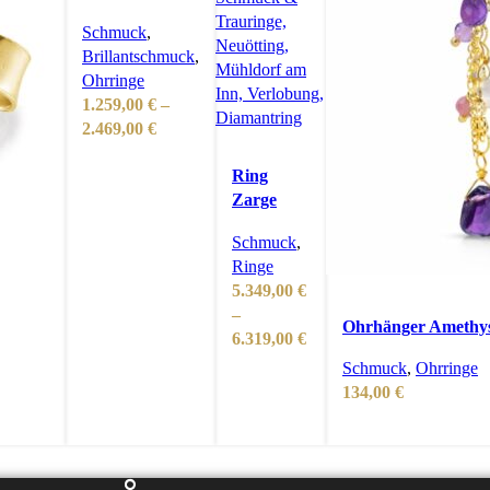
0,16ct
Schmuck
,
Brillantschmuck
,
Ohrringe
1.259,00
€
–
Preisspanne:
2.469,00
€
1.259,00 €
bis
Ring
2.469,00 €
Zarge
1,00ct
Schmuck
,
Ringe
5.349,00
€
–
Ohrhänger Amethy
Preisspanne:
6.319,00
€
5.349,00 €
Schmuck
,
Ohrringe
bis
134,00
€
6.319,00 €