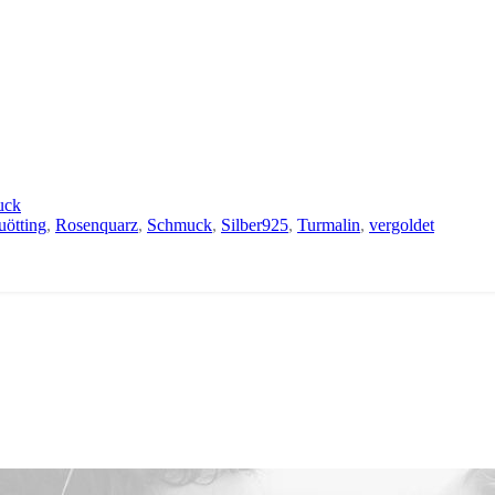
uck
ötting
,
Rosenquarz
,
Schmuck
,
Silber925
,
Turmalin
,
vergoldet