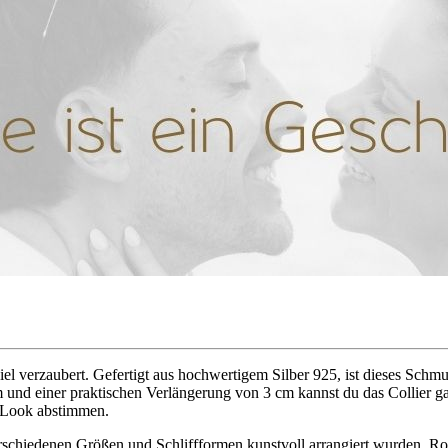
iel verzaubert. Gefertigt aus hochwertigem Silber 925, ist dieses Schm
m und einer praktischen Verlängerung von 3 cm kannst du das Collier 
n Look abstimmen.
erschiedenen Größen und Schliffformen kunstvoll arrangiert wurden. Ro