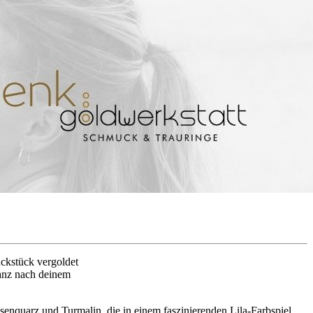
uckstück vergoldet
ganz nach deinem
senquarz und Turmalin, die in einem faszinierenden Lila-Farbspiel