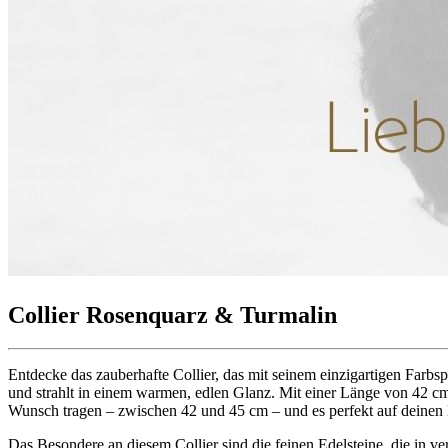
Collier Rosenquarz & Turmalin
Entdecke das zauberhafte Collier, das mit seinem einzigartigen Farbsp
und strahlt in einem warmen, edlen Glanz. Mit einer Länge von 42 c
Wunsch tragen – zwischen 42 und 45 cm – und es perfekt auf deine
Das Besondere an diesem Collier sind die feinen Edelsteine, die in v