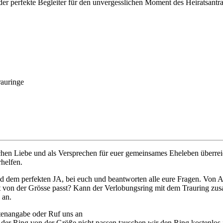
 der perfekte Begleiter für den unvergesslichen Moment des Heiratsantra
rauringe
lichen Liebe und als Versprechen für euer gemeinsames Eheleben überr
helfen.
d dem perfekten JA, bei euch und beantworten alle eure Fragen. Von A
cht von der Grösse passt? Kann der Verlobungsring mit dem Trauring zu
 an.
itenangabe oder Ruf uns an
e der Ring von der Größe nicht passen tauschen wir den Ring kostenlos 