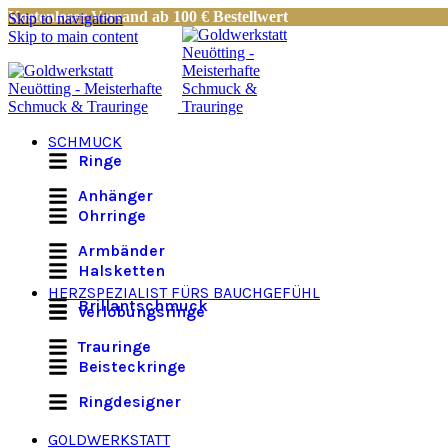
Kostenloser Versand ab 100 € Bestellwert
Skip to navigation
Skip to main content
SCHMUCK
Ringe
Anhänger
Ohrringe
Armbänder
Halsketten
HERZSPEZIALIST FÜRS BAUCHGEFÜHL
Brillantschmuck
Verlobungsringe
Trauringe
Beisteckringe
Ringdesigner
GOLDWERKSTATT