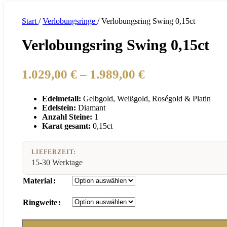
Start
/
Verlobungsringe
/
Verlobungsring Swing 0,15ct
Verlobungsring Swing 0,15ct
Preisspanne:
1.029,00
€
–
1.989,00
€
1.029,00 €
Edelmetall:
Gelbgold, Weißgold, Roségold & Platin
bis
Edelstein:
Diamant
1.989,00 €
Anzahl Steine:
1
Karat gesamt:
0,15ct
LIEFERZEIT:
15-30 Werktage
Material
Ringweite