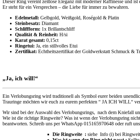
Dieser Ring vereint zeitlose Eleganz mit moderner Raffinesse und ist
Er steht für ein Versprechen – die Liebe für immer zu bewahren.
Edelmetall:
Gelbgold, Weißgold, Roségold & Platin
Steinbesatz:
Diamant
Schliffform:
1x Brillantschliff
Qualität & Reinheit:
H/si
Karat gesamt:
0,15ct
Ringetui:
Ja, ein stillvolles Etui
Zertifikat:
Echtheitszertifikat der Goldwerkstatt Schmuck & T
„Ja, ich will!“
Ein Verlobungsring wird traditionell als Symbol eurer beiden unend
Trauringe möchten wir euch zu eurem perfekten “ JA ICH WILL“ ver
Wir sind bei der Auswahl des Verlobungsrings, nach dem Kniefall un
Wie ist die richtige Ringweite? Was ist wenn der Verlobungsring ni
beantworten. Schreib uns per WhatsApp 015165970648 oder ruft uns
Die Ringweite :
siehe Info (i) bei Ringwe
Was ist wenn der Ring nicht passt :
Sollt