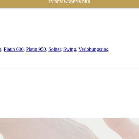
IN DEN WARENKORB
n
,
Platin 600
,
Platin 950
,
Solitär
,
Swing
,
Verlobungsring