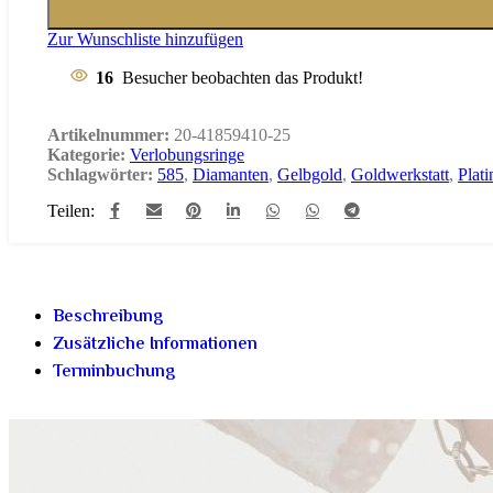
Zur Wunschliste hinzufügen
16
Besucher beobachten das Produkt!
Artikelnummer:
20-41859410-25
Kategorie:
Verlobungsringe
Schlagwörter:
585
,
Diamanten
,
Gelbgold
,
Goldwerkstatt
,
Plati
Teilen:
Beschreibung
Zusätzliche Informationen
Terminbuchung