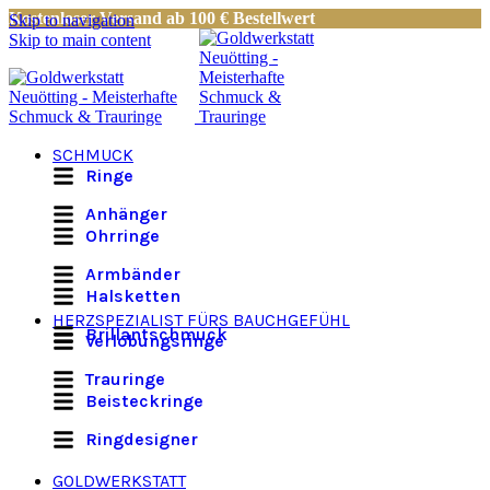
Kostenloser Versand ab 100 € Bestellwert
Skip to navigation
Skip to main content
SCHMUCK
Ringe
Anhänger
Ohrringe
Armbänder
Halsketten
HERZSPEZIALIST FÜRS BAUCHGEFÜHL
Brillantschmuck
Verlobungsringe
Trauringe
Beisteckringe
Ringdesigner
GOLDWERKSTATT