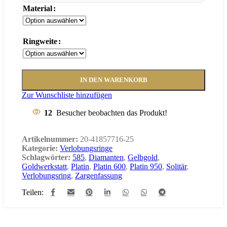
Material
Ringweite
IN DEN WARENKORB
Zur Wunschliste hinzufügen
12
Besucher beobachten das Produkt!
Artikelnummer:
20-41857716-25
Kategorie:
Verlobungsringe
Schlagwörter:
585
,
Diamanten
,
Gelbgold
,
Goldwerkstatt
,
Platin
,
Platin 600
,
Platin 950
,
Solitär
,
Verlobungsring
,
Zargenfassung
Teilen: