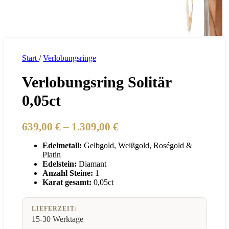
Start
/
Verlobungsringe
Verlobungsring Solitär
0,05ct
Preisspanne:
639,00
€
–
1.309,00
€
639,00 €
Edelmetall:
Gelbgold, Weißgold, Roségold &
bis
Platin
1.309,00 €
Edelstein:
Diamant
Anzahl Steine:
1
Karat gesamt:
0,05ct
LIEFERZEIT:
15-30 Werktage