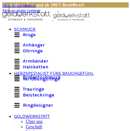
Kostenloser Versand ab 100 € Bestellwert
Skip to navigation
Skip to main content
SCHMUCK
Ringe
Anhänger
Ohrringe
Armbänder
Halsketten
HERZSPEZIALIST FÜRS BAUCHGEFÜHL
Brillantschmuck
Verlobungsringe
Trauringe
Beisteckringe
Ringdesigner
GOLDWERKSTATT
Über uns
Geschäft