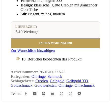
Edelmetall:
Gelbgold 333
Design
: klassische, glatte Creolen mit glänzender
Oberfläche
Stil
: elegant, zeitlos, modern
LIEFERZEIT:
5-10 Werktage
IN DEN WARENKORB
Zur Wunschliste hinzufügen
10
Besucher beobachten das Produkt!
Artikelnummer:
20-16400233-25
Kategorien:
Ohrringe
,
Schmuck
Schlagwörter:
Creolen
,
Gelbgold
,
Gelbgold 333
,
Goldschmuck
,
Goldwerkstatt
,
Ohrringe
,
Ohrschmuck
Teilen: