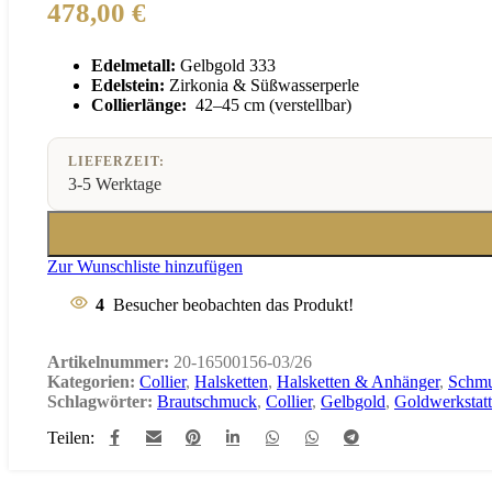
478,00
€
Edelmetall:
Gelbgold 333
Edelstein:
Zirkonia & Süßwasserperle
Collierlänge:
42–45 cm (verstellbar)
LIEFERZEIT:
3-5 Werktage
Zur Wunschliste hinzufügen
4
Besucher beobachten das Produkt!
Artikelnummer:
20-16500156-03/26
Kategorien:
Collier
,
Halsketten
,
Halsketten & Anhänger
,
Schm
Schlagwörter:
Brautschmuck
,
Collier
,
Gelbgold
,
Goldwerkstatt
Teilen: