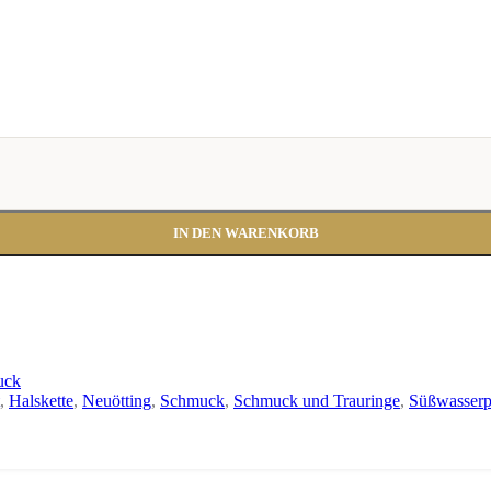
IN DEN WARENKORB
uck
,
Halskette
,
Neuötting
,
Schmuck
,
Schmuck und Trauringe
,
Süßwasserp