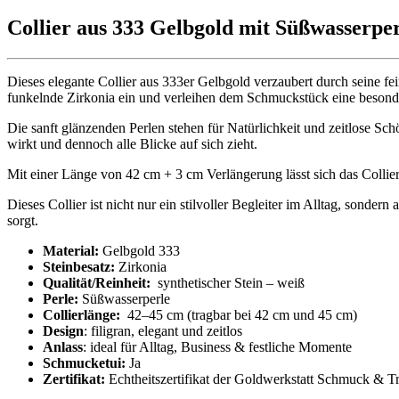
Collier aus 333 Gelbgold mit Süßwasserpe
Dieses elegante Collier aus 333er Gelbgold verzaubert durch seine 
funkelnde Zirkonia ein und verleihen dem Schmuckstück eine besonder
Die sanft glänzenden Perlen stehen für Natürlichkeit und zeitlose Sc
wirkt und dennoch alle Blicke auf sich zieht.
Mit einer Länge von 42 cm + 3 cm Verlängerung lässt sich das Collier
Dieses Collier ist nicht nur ein stilvoller Begleiter im Alltag, sond
sorgt.
Material:
Gelbgold 333
Steinbesatz:
Zirkonia
Qualität/Reinheit:
synthetischer Stein – weiß
Perle:
Süßwasserperle
Collierlänge:
42–45 cm (tragbar bei 42 cm und 45 cm)
Design
: filigran, elegant und zeitlos
Anlass
: ideal für Alltag, Business & festliche Momente
Schmucketui:
Ja
Zertifikat:
Echtheitszertifikat der Goldwerkstatt Schmuck & T