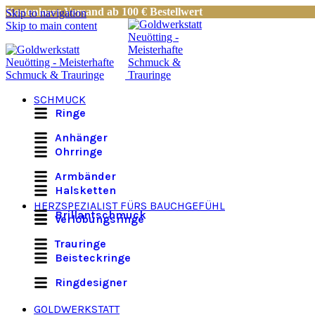
Kostenloser Versand ab 100 € Bestellwert
Skip to navigation
Skip to main content
SCHMUCK
Ringe
Anhänger
Ohrringe
Armbänder
Halsketten
HERZSPEZIALIST FÜRS BAUCHGEFÜHL
Brillantschmuck
Verlobungsringe
Trauringe
Beisteckringe
Ringdesigner
GOLDWERKSTATT