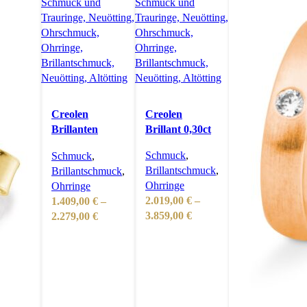
Creolen
Creolen
Brillanten
Brillant 0,30ct
0,48ct
Schmuck
,
Schmuck
,
Brillantschmuck
,
Brillantschmuck
,
Ohrringe
Ohrringe
2.019,00
€
–
1.409,00
€
–
Preisspanne:
Preisspanne:
3.859,00
€
2.279,00
€
2.019,00 €
1.409,00 €
bis
bis
3.859,00 €
2.279,00 €