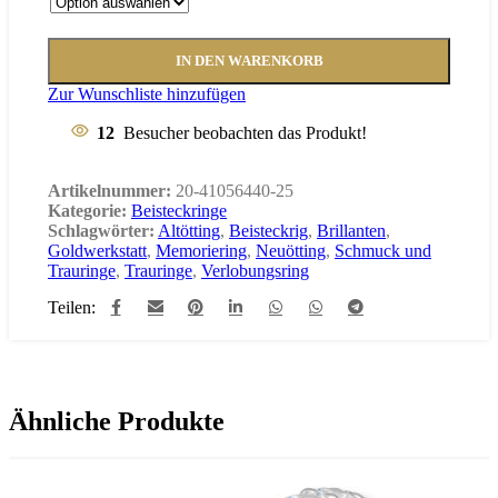
IN DEN WARENKORB
Zur Wunschliste hinzufügen
12
Besucher beobachten das Produkt!
Artikelnummer:
20-41056440-25
Kategorie:
Beisteckringe
Schlagwörter:
Altötting
,
Beisteckrig
,
Brillanten
,
Goldwerkstatt
,
Memoriering
,
Neuötting
,
Schmuck und
Trauringe
,
Trauringe
,
Verlobungsring
Teilen:
Ähnliche Produkte