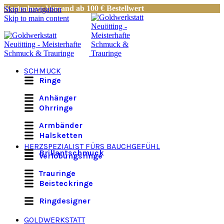
Kostenloser Versand ab 100 € Bestellwert
Skip to navigation
Skip to main content
SCHMUCK
Ringe
Anhänger
Ohrringe
Armbänder
Halsketten
HERZSPEZIALIST FÜRS BAUCHGEFÜHL
Brillantschmuck
Verlobungsringe
Trauringe
Beisteckringe
Ringdesigner
GOLDWERKSTATT