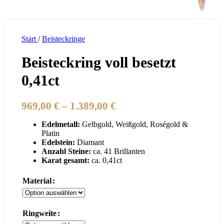
Start
/
Beisteckringe
Beisteckring voll besetzt
0,41ct
Preisspanne:
969,00
€
–
1.389,00
€
969,00 €
Edelmetall:
Gelbgold, Weißgold, Roségold &
bis
Platin
1.389,00 €
Edelstein:
Diamant
Anzahl Steine:
ca. 41 Brillanten
Karat gesamt:
ca. 0,41ct
Material
Ringweite