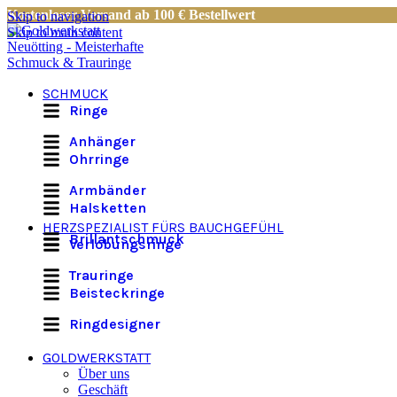
Kostenloser Versand ab 100 € Bestellwert
Skip to navigation
Skip to main content
SCHMUCK
Ringe
Anhänger
Ohrringe
Armbänder
Halsketten
HERZSPEZIALIST FÜRS BAUCHGEFÜHL
Brillantschmuck
Verlobungsringe
Trauringe
Beisteckringe
Ringdesigner
GOLDWERKSTATT
Über uns
Geschäft