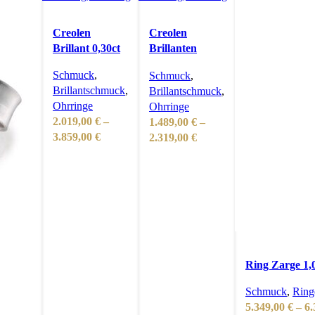
Creolen
Creolen
Brillant 0,30ct
Brillanten
0,308ct
Schmuck
,
Schmuck
,
Brillantschmuck
,
Brillantschmuck
,
Ohrringe
Ohrringe
2.019,00
€
–
1.489,00
€
–
Preisspanne:
Preisspanne:
3.859,00
€
2.319,00
€
2.019,00 €
1.489,00 €
bis
bis
3.859,00 €
2.319,00 €
Ring Zarge 1,
Schmuck
,
Ring
5.349,00
€
–
6.