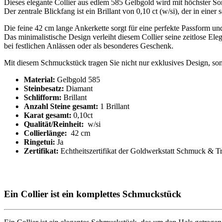
Dieses elegante Collier aus edlem 585 Gelbgold wird mit höchster So
Der zentrale Blickfang ist ein Brillant von 0,10 ct (w/si), der in einer
Die feine 42 cm lange Ankerkette sorgt für eine perfekte Passform u
Das minimalistische Design verleiht diesem Collier seine zeitlose Ele
bei festlichen Anlässen oder als besonderes Geschenk.
Mit diesem Schmuckstück tragen Sie nicht nur exklusives Design, s
Material:
Gelbgold 585
Steinbesatz:
Diamant
Schlifform:
Brillant
Anzahl Steine gesamt:
1 Brillant
Karat gesamt:
0,10ct
Qualität/Reinheit:
w/si
Collierlänge:
42 cm
Ringetui:
Ja
Zertifikat:
Echtheitszertifikat der Goldwerkstatt Schmuck & T
Ein Collier ist ein komplettes Schmuckstück