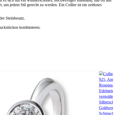
lt es sich um ein wunderschönes, hochwertiges Halsband, das oft aus
, um jedem Stil gerecht zu werden. Ein Collier ist ein zeitloses
er Steinbesatz.
hmuckstücken kombinieren.