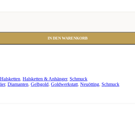
IN DEN WARENKORB
Halsketten
,
Halsketten & Anhänger
,
Schmuck
ier
,
Diamanten
,
Gelbgold
,
Goldwerkstatt
,
Neuötting
,
Schmuck