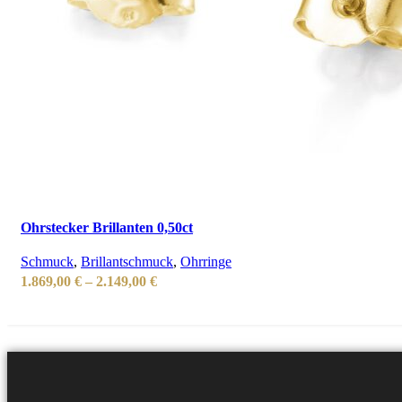
Ohrstecker Brillanten 0,50ct
Schmuck
,
Brillantschmuck
,
Ohrringe
Preisspanne:
1.869,00
€
–
2.149,00
€
1.869,00 €
bis
2.149,00 €