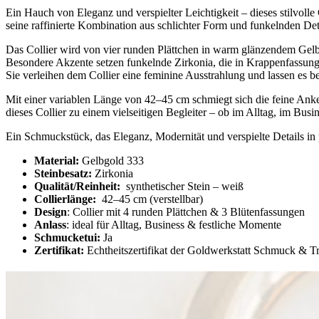
Ein Hauch von Eleganz und verspielter Leichtigkeit – dieses stilvolle
seine raffinierte Kombination aus schlichter Form und funkelnden Det
Das Collier wird von vier runden Plättchen in warm glänzendem Gelb
Besondere Akzente setzen funkelnde Zirkonia, die in Krappenfassungen
Sie verleihen dem Collier eine feminine Ausstrahlung und lassen es bei
Mit einer variablen Länge von 42–45 cm schmiegt sich die feine Anke
dieses Collier zu einem vielseitigen Begleiter – ob im Alltag, im Bus
Ein Schmuckstück, das Eleganz, Modernität und verspielte Details in 
Material:
Gelbgold 333
Steinbesatz:
Zirkonia
Qualität/Reinheit:
synthetischer Stein – weiß
Collierlänge:
42–45 cm (verstellbar)
Design
: Collier mit 4 runden Plättchen & 3 Blütenfassungen
Anlass
: ideal für Alltag, Business & festliche Momente
Schmucketui:
Ja
Zertifikat:
Echtheitszertifikat der Goldwerkstatt Schmuck & T