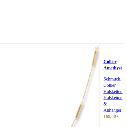
Collier
Amethyst
&
Schmuck
,
Turmalin
Collier
,
Halsketten
,
Halsketten
&
Anhänger
168,00
€