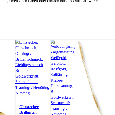
eblingsmenschen haben oder einfach nur das Outfit aufwerten
Ohrstecker
Brillanten