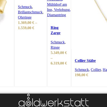
0,40ct
Schmuck
,
Brillantschmuck
,
Ohrringe
1.369,00
€
–
Preisspanne:
Ring
1.559,00
€
1.369,00 €
Zarge
bis
1,00ct
Schmuck
,
1.559,00 €
Ringe
5.349,00
€
–
Collier Stäbe
Preisspanne:
6.319,00
€
5.349,00 €
Schmuck
,
Collier
,
Ha
bis
198,00
€
6.319,00 €