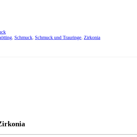
uck
ötting
,
Schmuck
,
Schmuck und Trauringe
,
Zirkonia
Zirkonia