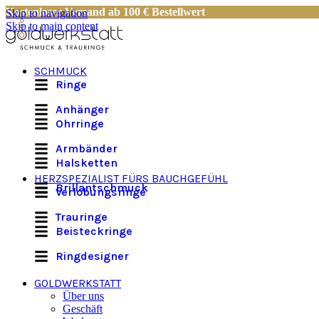
Kostenloser Versand ab 100 € Bestellwert
Skip to navigation
Skip to main content
SCHMUCK
Ringe
Anhänger
Ohrringe
Armbänder
Halsketten
HERZSPEZIALIST FÜRS BAUCHGEFÜHL
Brillantschmuck
Verlobungsringe
Trauringe
Beisteckringe
Ringdesigner
GOLDWERKSTATT
Über uns
Geschäft