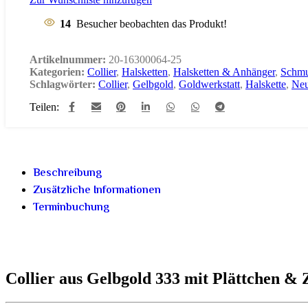
14
Besucher beobachten das Produkt!
Artikelnummer:
20-16300064-25
Kategorien:
Collier
,
Halsketten
,
Halsketten & Anhänger
,
Schm
Schlagwörter:
Collier
,
Gelbgold
,
Goldwerkstatt
,
Halskette
,
Neu
Teilen:
Beschreibung
Zusätzliche Informationen
Terminbuchung
Collier aus Gelbgold 333 mit Plättchen & 