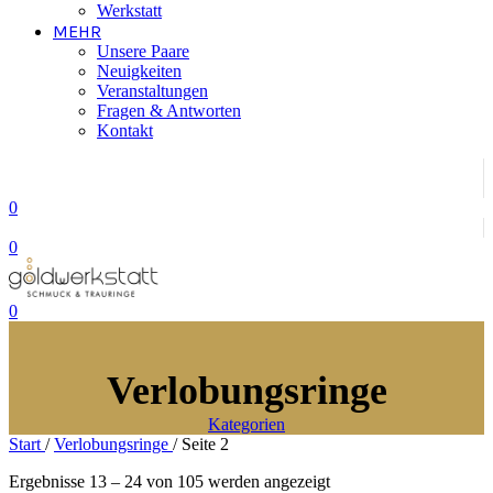
Werkstatt
MEHR
Unsere Paare
Neuigkeiten
Veranstaltungen
Fragen & Antworten
Kontakt
0
0
0
Verlobungsringe
Kategorien
Start
/
Verlobungsringe
/
Seite 2
Nach
Ergebnisse 13 – 24 von 105 werden angezeigt