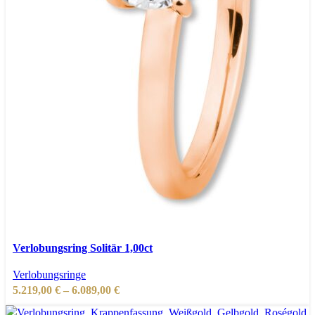
Dieses
Ausführung wählen
Produkt
Schnellansicht
Verlobungsring Solitär 1,00ct
weist
Zur Wunschliste hinzufügen
Verlobungsringe
mehrere
Preisspanne:
5.219,00
€
–
6.089,00
€
Varianten
5.219,00 €
auf.