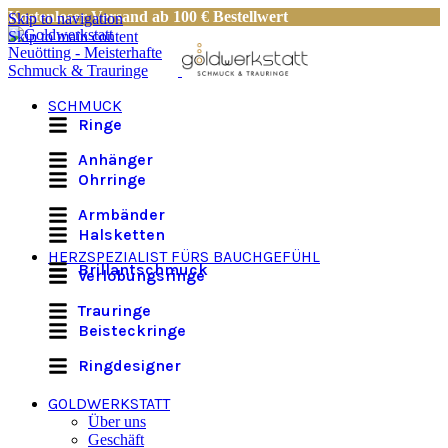
Kostenloser Versand ab 100 € Bestellwert
Skip to navigation
Skip to main content
SCHMUCK
Ringe
Anhänger
Ohrringe
Armbänder
Halsketten
HERZSPEZIALIST FÜRS BAUCHGEFÜHL
Brillantschmuck
Verlobungsringe
Trauringe
Beisteckringe
Ringdesigner
GOLDWERKSTATT
Über uns
Geschäft